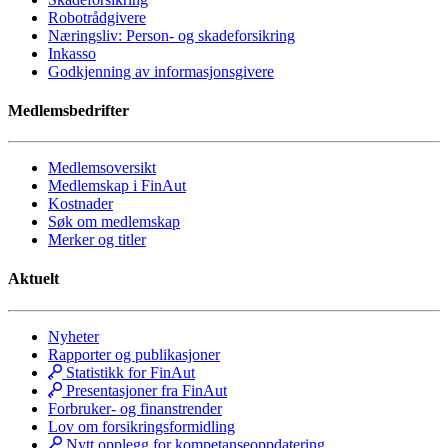
Robotrådgivere
Næringsliv: Person- og skadeforsikring
Inkasso
Godkjenning av informasjonsgivere
Medlemsbedrifter
Medlemsoversikt
Medlemskap i FinAut
Kostnader
Søk om medlemskap
Merker og titler
Aktuelt
Nyheter
Rapporter og publikasjoner
Statistikk for FinAut
Presentasjoner fra FinAut
Forbruker- og finanstrender
Lov om forsikringsformidling
Nytt opplegg for kompetanseoppdatering