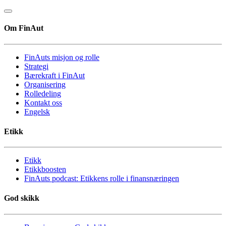
Om FinAut
FinAuts misjon og rolle
Strategi
Bærekraft i FinAut
Organisering
Rolledeling
Kontakt oss
Engelsk
Etikk
Etikk
Etikkboosten
FinAuts podcast: Etikkens rolle i finansnæringen
God skikk