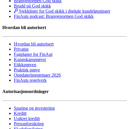
Bransjenormen God skikk
Brudd på God skikk
Sjekklister for God skikk i digitale kundeløsninger
FinAuts podcast: Bransjenormen God skikk
Hvordan bli autorisert
Hvordan bli autorisert
Privatist
Fagplaner for FinAut
Kunnskapsprøver
Etikkprøven
Praktisk prøve
Oppdateringstemaer 2026
FinAuts regelverk
Autorisasjonsordninger
Sparing og investering
Kreditt
Usikret kreditt
Personforsikring
Skadeforsikring