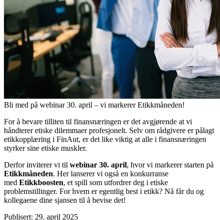
Bli med på webinar 30. april – vi markerer Etikkmåneden!
For å bevare tilliten til finansnæringen er det avgjørende at vi
håndterer etiske dilemmaer profesjonelt. Selv om rådgivere er pålagt
etikkopplæring i FinAut, er det like viktig at alle i finansnæringen
styrker sine etiske muskler.
Derfor inviterer vi til
webinar 30. april
, hvor vi markerer starten på
E
tik
kmåneden
. Her lanserer vi også en konkurranse
med
Etikkboosten
, et spill som utfordrer deg i etiske
problemstillinger. For hvem er egentlig best i etikk? Nå får du og
kollegaene dine sjansen til å bevise det!
Publisert: 29. april 2025