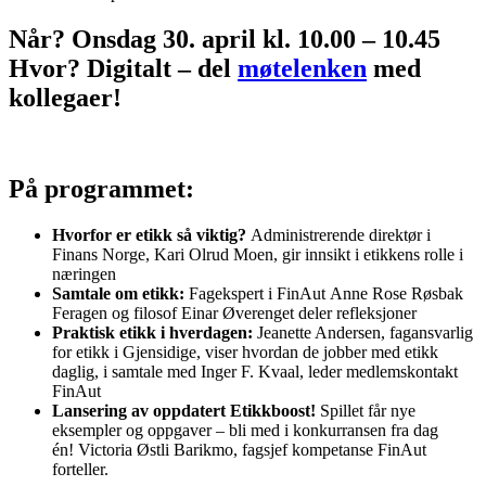
Når?
Onsdag 30. april kl. 10.00 – 10.45
Hvor?
Digitalt – del
møtelenken
med
kollegaer!
På programmet:
Hvorfor er etikk så viktig?
Administrerende direktør i
Finans Norge, Kari Olrud Moen, gir innsikt i etikkens rolle i
næringen
Samtale om etikk:
Fagekspert i FinAut Anne Rose Røsbak
Feragen og filosof Einar Øverenget deler refleksjoner
Praktisk etikk i hverdagen:
Jeanette Andersen, fagansvarlig
for etikk i Gjensidige, viser hvordan de jobber med etikk
daglig, i samtale med Inger F. Kvaal, leder medlemskontakt
FinAut
Lansering av oppdatert Etikkboost!
Spillet får nye
eksempler og oppgaver – bli med i konkurransen fra dag
én! Victoria Østli Barikmo, fagsjef kompetanse FinAut
forteller.