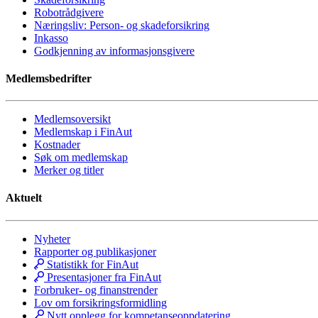
Robotrådgivere
Næringsliv: Person- og skadeforsikring
Inkasso
Godkjenning av informasjonsgivere
Medlemsbedrifter
Medlemsoversikt
Medlemskap i FinAut
Kostnader
Søk om medlemskap
Merker og titler
Aktuelt
Nyheter
Rapporter og publikasjoner
Statistikk for FinAut
Presentasjoner fra FinAut
Forbruker- og finanstrender
Lov om forsikringsformidling
Nytt opplegg for kompetanseoppdatering