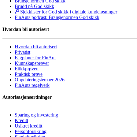
Bransjenormen God skikk
Brudd på God skikk
Sjekklister for God skikk i digitale kundeløsninger
FinAuts podcast: Bransjenormen God skikk
Hvordan bli autorisert
Hvordan bli autorisert
Privatist
Fagplaner for FinAut
Kunnskapsprøver
Etikkprøven
Praktisk prøve
Oppdateringstemaer 2026
FinAuts regelverk
Autorisasjonsordninger
Sparing og investering
Kreditt
Usikret kreditt
Personforsikring
Skadeforsikring