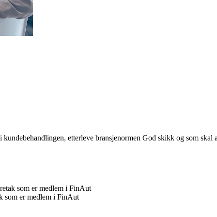
 i kundebehandlingen, etterleve bransjenormen God skikk og som skal a
foretak som er medlem i FinAut
etak som er medlem i FinAut