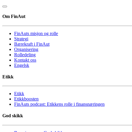
Om FinAut
FinAuts misjon og rolle
Strategi
Bærekraft i FinAut
Organisering
Rolledeling
Kontakt oss
Engelsk
Etikk
Etikk
Etikkboosten
FinAuts podcast: Etikkens rolle i finansnæringen
God skikk