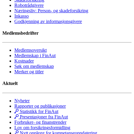
Robotrådgivere
Næringsliv: Person- og skadeforsikring
Inkasso
Godkjenning av informasjonsgivere
Medlemsbedrifter
Medlemsoversikt
Medlemskap i FinAut
Kostnader
Søk om medlemskap
Merker og titler
Aktuelt
Nyheter
Rapporter og publikasjoner
Statistikk for FinAut
Presentasjoner fra FinAut
Forbruker- og finanstrender
Lov om forsikringsformidling
Nytt opplegg for kompetanseoppdatering