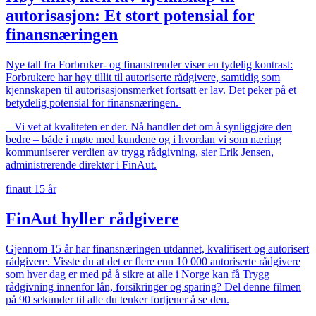
autorisasjon: Et stort potensial for
finansnæringen
Nye tall fra Forbruker- og finanstrender viser en tydelig kontrast:
Forbrukere har høy tillit til autoriserte rådgivere, samtidig som
kjennskapen til autorisasjonsmerket fortsatt er lav. Det peker på et
betydelig potensial for finansnæringen.
– Vi vet at kvaliteten er der. Nå handler det om å synliggjøre den
bedre – både i møte med kundene og i hvordan vi som næring
kommuniserer verdien av trygg rådgivning, sier Erik Jensen,
administrerende direktør i FinAut.
finaut 15 år
FinAut hyller rådgivere
Gjennom 15 år har finansnæringen utdannet, kvalifisert og autorisert
rådgivere. Visste du at det er flere enn 10 000 autoriserte rådgivere
som hver dag er med på å sikre at alle i Norge kan få Trygg
rådgivning innenfor lån, forsikringer og sparing? Del denne filmen
på 90 sekunder til alle du tenker fortjener å se den.