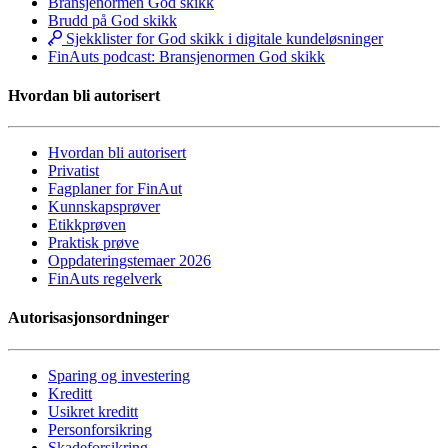
Bransjenormen God skikk
Brudd på God skikk
Sjekklister for God skikk i digitale kundeløsninger
FinAuts podcast: Bransjenormen God skikk
Hvordan bli autorisert
Hvordan bli autorisert
Privatist
Fagplaner for FinAut
Kunnskapsprøver
Etikkprøven
Praktisk prøve
Oppdateringstemaer 2026
FinAuts regelverk
Autorisasjonsordninger
Sparing og investering
Kreditt
Usikret kreditt
Personforsikring
Skadeforsikring