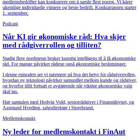
medlemsbedrifter kan konkurrere om å samle flest poeng. Vi kårer
ukentlige individuelle vinnere og beste bedrift. Konkurransen starter
1. september.
Podcast
Når KI gir økonomiske råd: Hva skjer
med rådgiverrollen og tilliten?
Stadig flere nordmenn bruker kunstig intelligens til å få økonomiske
råd. For mange påvirker rådene også økonomiske beslutninger.
I denne episoden ser vi nærmere på hva det betyr for rådgiverrollen,
hvordan ny teknologi påvirker samspillet mellom kunde og rådgiver,
og hvorfor tillit fortsatt er avgjørende når viktige økonomiske valg
skal tas.
Hør samtalen med Hedvig Vold, seniorrådgiver i Finanstilsynet, og
Aasmund Hveding, salgsdirektør i Storebrand.
Medlemskontakt
Ny leder for medlemskontakt i FinAut