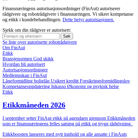
Finansnæringens autorisasjonsordninger (FinAut) autoriserer
rådgivere og robotrådgivere i finansnæringen. Vi sikrer kompetanse
og etikk i kundebehandlingen.
Dette betyr autorisasjonen.
Sjekk om din rådgiver er autorisert:
Søk
Se liste over autoriserte robotrådgivere
Om FinAut
Etikk
Bransjenormen God skikk
Hvordan bli autorisert
Autorisasjonsordninger
Medlemsskap i FinAut
Låneformidling boliglån
Usikret kreditt
Forsikrings­formidlingslov
Kompetanse­oppdatering
Inkasso
Økonomi og psykisk helse
Etikk
Etikkmåneden 2026
I september setter FinAut etikk på agendaen gjennom Etikkmåneden
som er finansnæringens felles satsing på etikk og trygg rådgivning.
Etikkboosten lanseres med nytt innhold og alle ansatte i FinAuts