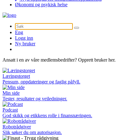
Økonomi og psykisk helse
Søk
Eng
Logg inn
Ny bruker
Ansatt i en av våre medlemsbedrifter? Opprett bruker her.
Læringstorget
Pensum, oppdateringer og faglig påfyll.
Min side
Tester, resultater og veiledninger.
Podcast
God skikk og etikkens rolle i finansnæringen.
Robotrådgiver
Slik søker du om autorisasjon.