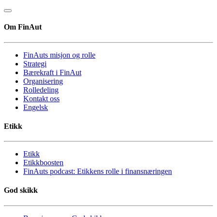
Om FinAut
FinAuts misjon og rolle
Strategi
Bærekraft i FinAut
Organisering
Rolledeling
Kontakt oss
Engelsk
Etikk
Etikk
Etikkboosten
FinAuts podcast: Etikkens rolle i finansnæringen
God skikk