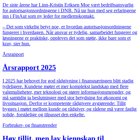
De siste årene har Linn-Kristin Eriksen Moe vært bedriftsansvarlig
for autorisasjonsordningene i DNB. Nå tar hun med seg erfaringene
inn i FinAut som ny leder for medlemskontakt.
– Det som virkelig betyr noe, er hvordan autorisasjonsordningene
fungerer i hverdagen. Når ansvar er tydelig, samarbeidet fungerer og
løsningene er praktiske, oppleves det som støtte, ikke bare som et
krav, sier hun.
Årsrapport
Årsrapport 2025
I 2025 har behovet for god rådgivning i finansnæringen blitt stadig
tydeligere. Kundene møter et mer komplekst landskap med flere
valgmuligheter, mer teknologi og større informasjonsmengder, og
må samtidig ta beslutninger med stor betydning for økonomi og
livssituasjon. Derfor er kompetente rådgivere avgjørende: Tillit
bygges i møtet mellom kunde og rådgiver, og rådene må være faglig
solide, forståelige og tilpasset den enkelte.
Forbruker- og finanstrender
Høy tillit, men lav kjennskap til