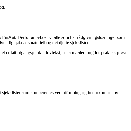
dd.
es FinAut. Derfor anbefaler vi alle som har rådgivningsløsninger som
nødvendig søknadsmateriell og detaljerte sjekklister..
t er tatt utgangspunkt i lovtekst, sensorveiledning for praktisk prøve
t sjekklister som kan benyttes ved utforming og internkontroll av