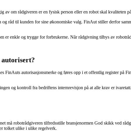
g av om rådgiveren er en fysisk person eller en robot skal kvaliteten p
 og råd til kunden for sine økonomiske valg. FinAut stiller derfor sam
om er enkle og trygge for forbrukerne. Når rådgivning tilbys av robotrå
 autorisert?
les FinAuts autorisasjonsmerke og føres opp i et offentlig register på Fi
gen og kontroll fra bedriftens internrevisjon på at alle krav er ivaretatt
 annet må robotrådgiveren tilfredsstille bransjenormen God skikk ved rå
tolket ulike i ulike regelverk.