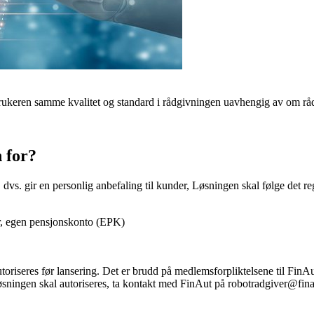
ukeren samme kvalitet og standard i rådgivningen uavhengig av om rådg
n for?
d, dvs. gir en personlig anbefaling til kunder, Løsningen skal følge de
ter, egen pensjonskonto (EPK)
utoriseres før lansering. Det er brudd på medlemsforpliktelsene til FinAu
 løsningen skal autoriseres, ta kontakt med FinAut på robotradgiver@fin