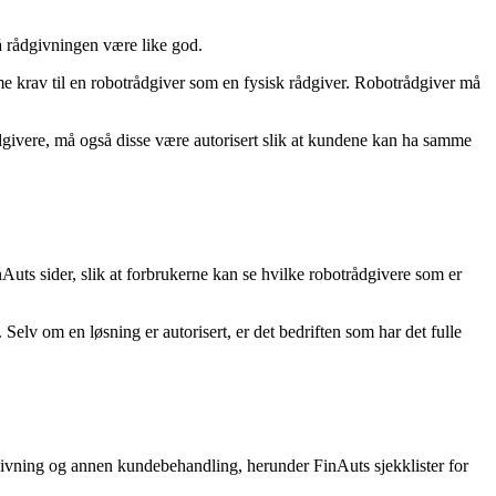
å rådgivningen være like god.
me krav til en robotrådgiver som en fysisk rådgiver. Robotrådgiver må
dgivere, må også disse være autorisert slik at kundene kan ha samme
nAuts sider, slik at forbrukerne kan se hvilke robotrådgivere som er
. Selv om en løsning er autorisert, er det bedriften som har det fulle
dgivning og annen kundebehandling, herunder FinAuts sjekklister for