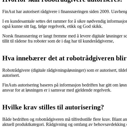
FinAut har autorisert rådgivere i finansnæringen siden 2009. Uavhengi
I en kundesamtale settes det rammer for å sikre nødvendig informasjon
også kunne sitt fag, følge regelverk, etikk og God skikk.
Norsk finansnæring er langt fremme med å levere digitale løsninger s
tillit til rådene fra roboter som de i dag har til kunderådgiverne,
Hva innebærer det at robotrådgiveren blir
Robotrådgivere (digitale rådgivningsløsninger) som er autorisert, tilde
autorisert.
FinAuts autorisering baseres på informasjon bedriften har gitt om løsnin
ansvar for at løsningen er i samsvar med gjeldende regelverk.
Hvilke krav stilles til autorisering?
Både bedriften og robotrådgiveren må tilfredsstille flere krav. Blant
aktuell produktkategori. Rådgivning og omfang av behovsavdekking er 