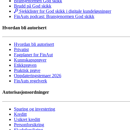
Bransjenormen God skikk
Brudd på God skikk
Sjekklister for God skikk i digitale kundeløsninger
FinAuts podcast: Bransjenormen God skikk
Hvordan bli autorisert
Hvordan bli autorisert
Privatist
Fagplaner for FinAut
Kunnskapsprøver
Etikkprøven
Praktisk prøve
Oppdateringstemaer 2026
FinAuts regelverk
Autorisasjonsordninger
Sparing og investering
Kreditt
Usikret kreditt
Personforsikring
Skadeforsikring