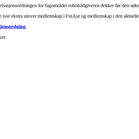
torisasjonsordningen for fagområdet robotrådgiveren dekker før den søker
ke noe ekstra utover medlemskap i FinAut og medlemskap i den aktuelle
asjonsordning
.
ket: