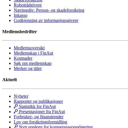
Robotrådgivere
Næringsliv: Person- og skadeforsikring
Inkasso
Godkjenning av informasjonsgivere
Medlemsbedrifter
Medlemsoversikt
Medlemskap i FinAut
Kostnader
Søk om medlemskap
Merker og titler
Aktuelt
Nyheter
Rapporter og publikasjoner
Statistikk for FinAut
Presentasjoner fra FinAut
Forbruker- og finanstrender
Lov om forsikringsformidling
Nytt opplegg for kompetanseoppdatering