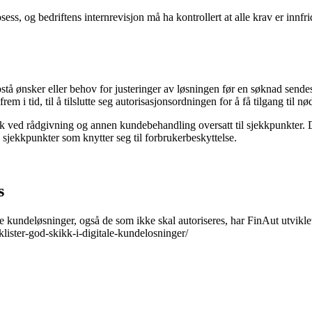
s, og bedriftens internrevisjon må ha kontrollert at alle krav er innfri
stå ønsker eller behov for justeringer av løsningen før en søknad send
frem i tid, til å tilslutte seg autorisasjonsordningen for å få tilgang til 
k ved rådgivning og annen kundebehandling oversatt til sjekkpunkter. De
 sjekkpunkter som knytter seg til forbrukerbeskyttelse.
s
le kundeløsninger, også de som ikke skal autoriseres, har FinAut utvikle
lister-god-skikk-i-digitale-kundelosninger/