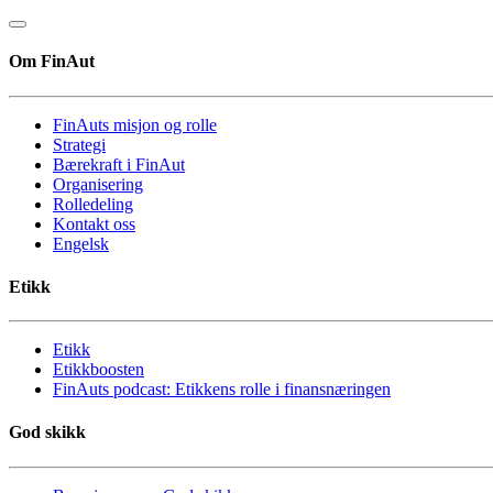
Om FinAut
FinAuts misjon og rolle
Strategi
Bærekraft i FinAut
Organisering
Rolledeling
Kontakt oss
Engelsk
Etikk
Etikk
Etikkboosten
FinAuts podcast: Etikkens rolle i finansnæringen
God skikk