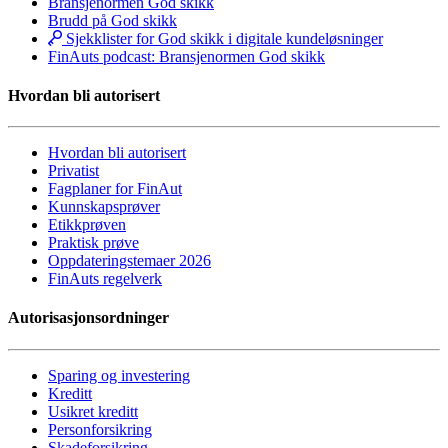
Bransjenormen God skikk
Brudd på God skikk
Sjekklister for God skikk i digitale kundeløsninger
FinAuts podcast: Bransjenormen God skikk
Hvordan bli autorisert
Hvordan bli autorisert
Privatist
Fagplaner for FinAut
Kunnskapsprøver
Etikkprøven
Praktisk prøve
Oppdateringstemaer 2026
FinAuts regelverk
Autorisasjonsordninger
Sparing og investering
Kreditt
Usikret kreditt
Personforsikring
Skadeforsikring