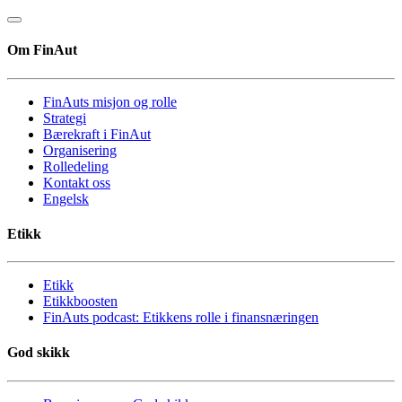
Om FinAut
FinAuts misjon og rolle
Strategi
Bærekraft i FinAut
Organisering
Rolledeling
Kontakt oss
Engelsk
Etikk
Etikk
Etikkboosten
FinAuts podcast: Etikkens rolle i finansnæringen
God skikk