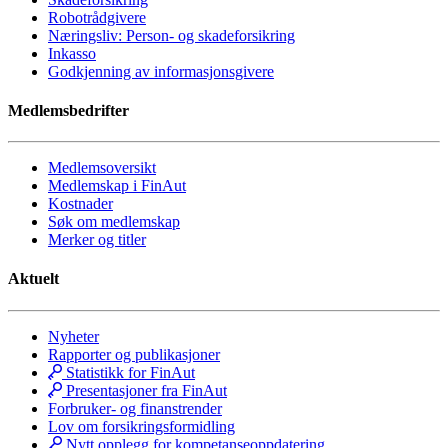
Robotrådgivere
Næringsliv: Person- og skadeforsikring
Inkasso
Godkjenning av informasjonsgivere
Medlemsbedrifter
Medlemsoversikt
Medlemskap i FinAut
Kostnader
Søk om medlemskap
Merker og titler
Aktuelt
Nyheter
Rapporter og publikasjoner
Statistikk for FinAut
Presentasjoner fra FinAut
Forbruker- og finanstrender
Lov om forsikringsformidling
Nytt opplegg for kompetanseoppdatering