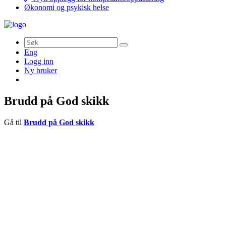
Økonomi og psykisk helse
Søk
Eng
Logg inn
Ny bruker
Brudd på God skikk
Gå til
Brudd på God skikk