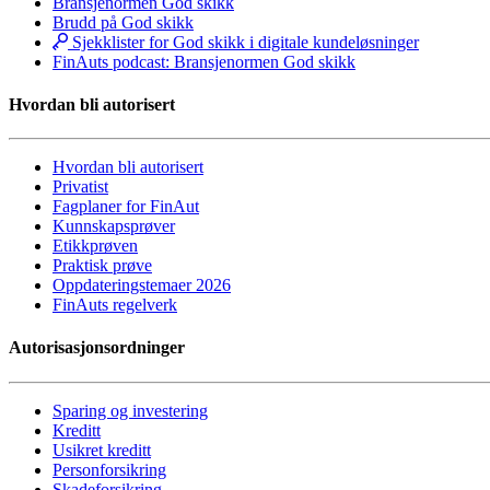
Bransjenormen God skikk
Brudd på God skikk
Sjekklister for God skikk i digitale kundeløsninger
FinAuts podcast: Bransjenormen God skikk
Hvordan bli autorisert
Hvordan bli autorisert
Privatist
Fagplaner for FinAut
Kunnskapsprøver
Etikkprøven
Praktisk prøve
Oppdateringstemaer 2026
FinAuts regelverk
Autorisasjonsordninger
Sparing og investering
Kreditt
Usikret kreditt
Personforsikring
Skadeforsikring