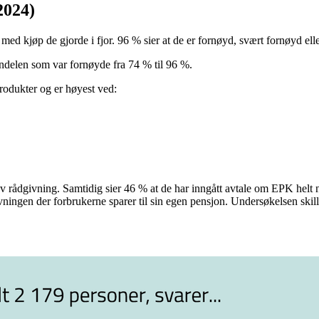
2024)
 med kjøp de gjorde i fjor. 96 % sier at de er fornøyd, svært fornøyd e
andelen som var fornøyde fra 74 % til 96 %.
rodukter og er høyest ved:
av rådgivning. Samtidig sier 46 % at de har inngått avtale om EPK helt n
ivningen der forbrukerne sparer til sin egen pensjon. Undersøkelsen ski