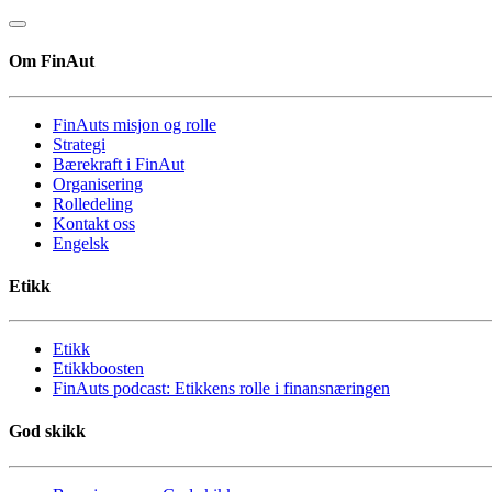
Om FinAut
FinAuts misjon og rolle
Strategi
Bærekraft i FinAut
Organisering
Rolledeling
Kontakt oss
Engelsk
Etikk
Etikk
Etikkboosten
FinAuts podcast: Etikkens rolle i finansnæringen
God skikk