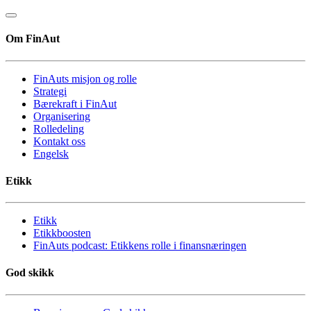
Om FinAut
FinAuts misjon og rolle
Strategi
Bærekraft i FinAut
Organisering
Rolledeling
Kontakt oss
Engelsk
Etikk
Etikk
Etikkboosten
FinAuts podcast: Etikkens rolle i finansnæringen
God skikk