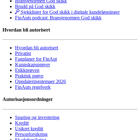
Bransjenormen God skikk
Brudd på God skikk
Sjekklister for God skikk i digitale kundeløsninger
FinAuts podcast: Bransjenormen God skikk
Hvordan bli autorisert
Hvordan bli autorisert
Privatist
Fagplaner for FinAut
Kunnskapsprøver
Etikkprøven
Praktisk prøve
Oppdateringstemaer 2026
FinAuts regelverk
Autorisasjonsordninger
Sparing og investering
Kreditt
Usikret kreditt
Personforsikring
Skadeforsikring