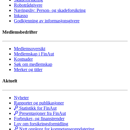
Robotrådgivere
Næringsliv: Person- og skadeforsikring
Inkasso
Godkjenning av informasjonsgivere
Medlemsbedrifter
Medlemsoversikt
Medlemskap i FinAut
Kostnader
Søk om medlemskap
Merker og titler
Aktuelt
Nyheter
Rapporter og publikasjoner
Statistikk for FinAut
Presentasjoner fra FinAut
Forbruker- og finanstrender
Lov om forsikringsformidling
Nytt opplegg for kompetanseoppdatering