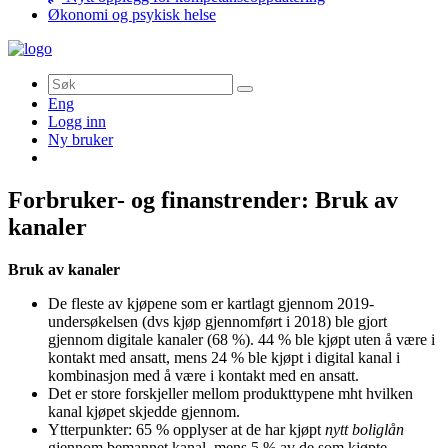
Økonomi og psykisk helse
Søk
Eng
Logg inn
Ny bruker
Forbruker- og finanstrender: Bruk av
kanaler
Bruk av kanaler
De fleste av kjøpene som er kartlagt gjennom 2019-
undersøkelsen (dvs kjøp gjennomført i 2018) ble gjort
gjennom digitale kanaler (68 %). 44 % ble kjøpt uten å være i
kontakt med ansatt, mens 24 % ble kjøpt i digital kanal i
kombinasjon med å være i kontakt med en ansatt.
Det er store forskjeller mellom produkttypene mht hvilken
kanal kjøpet skjedde gjennom.
Ytterpunkter: 65 % opplyser at de har kjøpt
nytt boliglån
gjennom bemannet kanal, mens 5 % av de som kjøpte