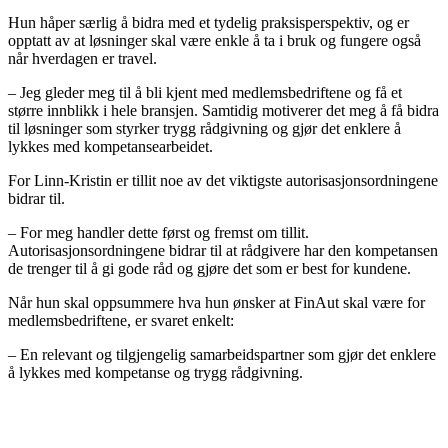
Hun håper særlig å bidra med et tydelig praksisperspektiv, og er
opptatt av at løsninger skal være enkle å ta i bruk og fungere også
når hverdagen er travel.
– Jeg gleder meg til å bli kjent med medlemsbedriftene og få et
større innblikk i hele bransjen. Samtidig motiverer det meg å få bidra
til løsninger som styrker trygg rådgivning og gjør det enklere å
lykkes med kompetansearbeidet.
For Linn-Kristin er tillit noe av det viktigste autorisasjonsordningene
bidrar til.
– For meg handler dette først og fremst om tillit.
Autorisasjonsordningene bidrar til at rådgivere har den kompetansen
de trenger til å gi gode råd og gjøre det som er best for kundene.
Når hun skal oppsummere hva hun ønsker at FinAut skal være for
medlemsbedriftene, er svaret enkelt:
– En relevant og tilgjengelig samarbeidspartner som gjør det enklere
å lykkes med kompetanse og trygg rådgivning.