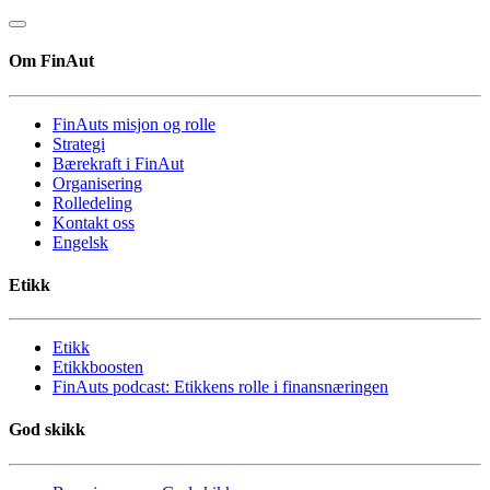
Om FinAut
FinAuts misjon og rolle
Strategi
Bærekraft i FinAut
Organisering
Rolledeling
Kontakt oss
Engelsk
Etikk
Etikk
Etikkboosten
FinAuts podcast: Etikkens rolle i finansnæringen
God skikk