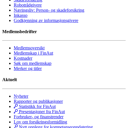
Robotrådgivere
Næringsliv: Person- og skadeforsikring
Inkasso
Godkjenning av informasjonsgivere
Medlemsbedrifter
Medlemsoversikt
Medlemskap i FinAut
Kostnader
Søk om medlemskap
Merker og titler
Aktuelt
Nyheter
Rapporter og publikasjoner
Statistikk for FinAut
Presentasjoner fra FinAut
Forbruker- og finanstrender
Lov om forsikringsformidling
Nytt opplegg for kompetanseoppdatering