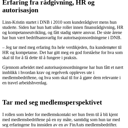
Erfaring fra rådgivning, HR og
autorisasjon
Linn-Kristin startet i DNB i 2010 som kunderådgiver mens hun
studerte. Siden har hun hatt ulike roller innen finansrådgivning, HR
og kompetanseutvikling, og fått stadig større ansvar. De siste årene
har hun vært bedriftsansvarlig for autorisasjonsordningene i DNB.
– Jeg tar med meg erfaring fra hele verdikjeden, fra kundemøter til
HR og kompetanse. Det har gitt meg en god forståelse for hva som
skal til for å få dette til å fungere i praksis.
Gjennom arbeidet med autorisasjonsordningene har hun fått et nært
innblikk i hvordan krav og regelverk oppleves ute i
medlemsbedriftene, og hva som skal til for å gjøre dem relevante i
en travel arbeidshverdag.
Tar med seg medlemsperspektivet
I rollen som leder for medlemskontakt ser hun frem til å bli kjent
med medlemsbedriftene på en ny måte, samtidig som hun tar med
seg erfaringene fra innsiden av en av FinAuts medlemsbedrifter.