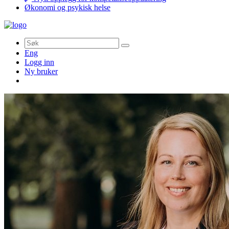
Økonomi og psykisk helse
Søk
Eng
Logg inn
Ny bruker