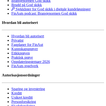
Bransjenormen God skikk
Brudd på God skikk
Sjekklister for God skikk i digitale kundeløsninger
FinAuts podcast: Bransjenormen God skikk
Hvordan bli autorisert
Hvordan bli autorisert
Privatist
Fagplaner for FinAut
Kunnskapsprøver
Etikkprøven
Praktisk prøve
Oppdateringstemaer 2026
FinAuts regelverk
Autorisasjonsordninger
Sparing og investering
Kreditt
Usikret kreditt
Personforsikring
Skadeforsikring